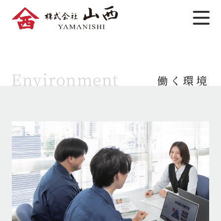
コ
ン
テ
ン
ツ
へ
働く環境
ス
キ
ッ
プ
職種紹介
インタビュー