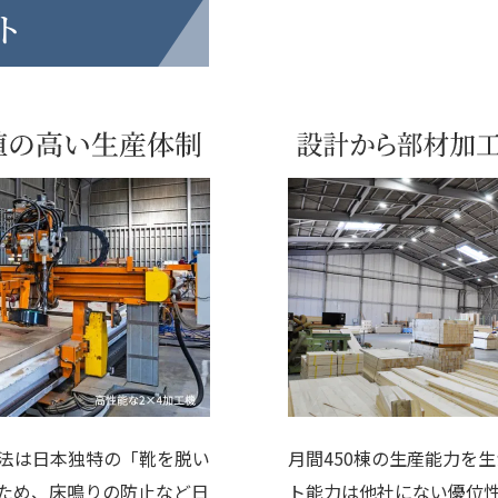
ト
工法は日本独特の「靴を脱い
月間450棟の生産能力を
ため、床鳴りの防止など日
ト能力は他社にない優位