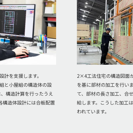
の設計を支援します。
2×4工法住宅の構造図面
壁組と小屋組の構造体の設
を基に部材の加工を行いま
は、構造計算を行ったうえ
て、部材の長さ加工、合
各構造体設計には合板配置
給します。こうした加工は
われています。