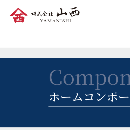
コ
ン
テ
ン
ツ
Compon
へ
ス
キ
ホームコンポー
ッ
プ