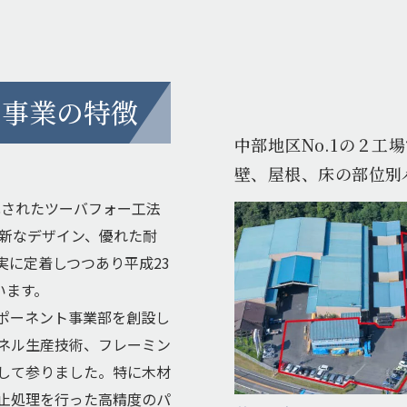
ト
事業の特徴
中部地区No.1の２工
壁、屋根、床の部位別
法化されたツーバフォー工法
斬新なデザイン、優れた耐
実に定着しつつあり平成23
います。
ンポーネント事業部を創設し
ネル生産技術、フレーミン
して参りました。特に木材
止処理を行った高精度のパ