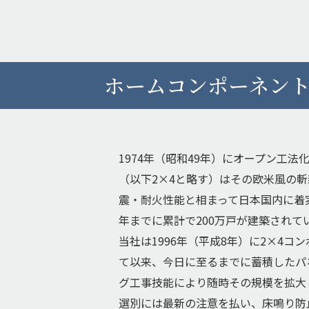
ホームコンポーネン
1974年（昭和49年）にオープン工
（以下2×4と略す）はその欧米風の
震・耐火性能と相まって日本国内に着
年までに累計で200万戸が建築されて
当社は1996年（平成8年）に2×4コ
て以来、今日に至るまでに蓄積したパ
グ工事技能により随時その規模を拡大
選別には最新の注意を払い、床鳴り防